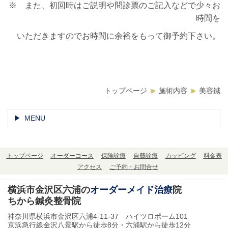
※ また、初回時はご説明や問診票のご記入などで
少々お
時間を
いただきますので
お時間に余裕をもって御予約下さい。
トップページ
施術内容
美容鍼
MENU
トップページ
オーダーコース
保険診療
自費診療
カッピング
料金表
アクセス
ご予約・お問合せ
横浜市金沢区六浦の
オーダーメイド治療
院
ちから鍼灸整骨院
神奈川県横浜市金沢区六浦4-11-37 ハイツロポーム101
京浜急行線金沢八景駅から徒歩8分・六浦駅から徒歩12分